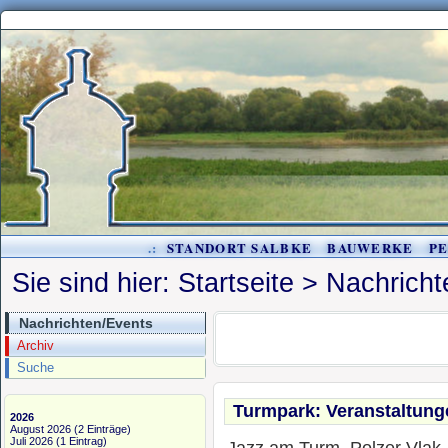
.:
STANDORT SALBKE
BAUWERKE
P
Sie sind hier:
Startseite
>
Nachricht
Nachrichten/Events
Archiv
Suche
Turmpark: Veranstaltung
2026
August 2026
(2 Einträge)
Juli 2026
(1 Eintrag)