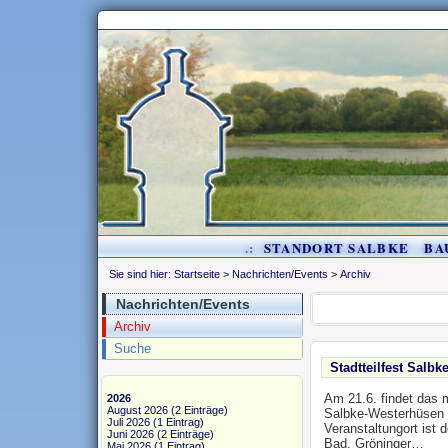
.:
STANDORT SALBKE
BA
Sie sind hier:
Startseite
>
Nachrichten/Events
>
Archiv
Nachrichten/Events
Archiv
Suche
Stadtteilfest Salb
Am 21.6. findet das mi
2026
August 2026
(2 Einträge)
Salbke-Westerhüsen 
Juli 2026
(1 Eintrag)
Veranstaltungort ist 
Juni 2026
(2 Einträge)
Bad, Gröninger…
Mai 2026
(1 Eintrag)