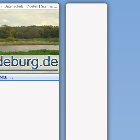
m
|
Datenschutz
|
Quellen
|
Sitemap
::.
DIA
:.