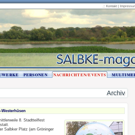
.::
Kontakt
|
Impressu
UWERKE
PERSONEN
NACHRICHTEN/EVENTS
MULTIME
Archiv
ke-Westerhüsen
ttlerweile 8. Stadtteilfest
statt.
der Salbker Platz (am Gröninger