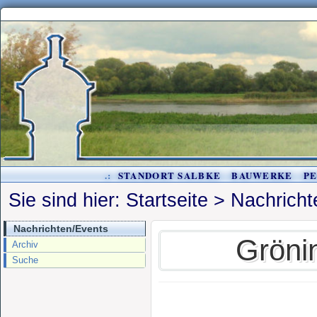
.:
STANDORT SALBKE
BAUWERKE
P
Sie sind hier:
Startseite
>
Nachricht
Nachrichten/Events
Gröni
Archiv
Suche