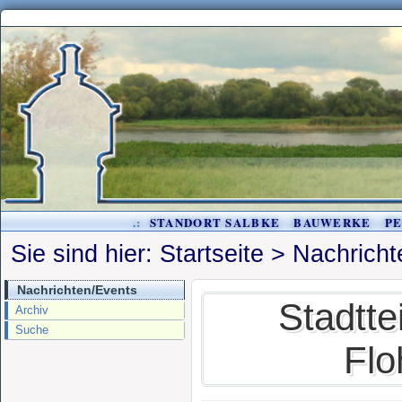
.:
STANDORT SALBKE
BAUWERKE
P
Sie sind hier:
Startseite
>
Nachricht
Nachrichten/Events
Stadtte
Archiv
Suche
Flo