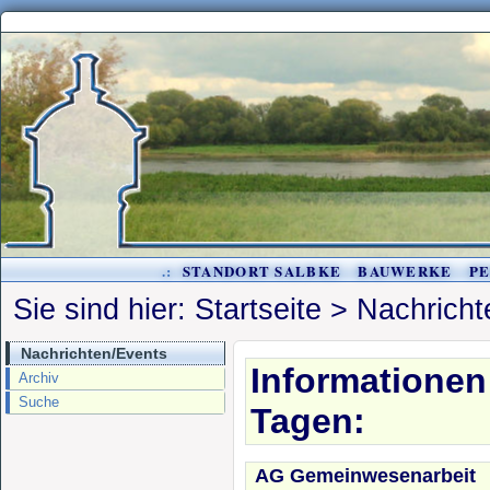
.:
STANDORT SALBKE
BAUWERKE
P
Sie sind hier:
Startseite
>
Nachricht
Nachrichten/Events
Informationen
Archiv
Suche
Tagen:
AG Gemeinwesenarbeit