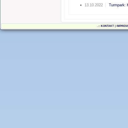
13.10.2022
Turmpark: K
.::
KONTAKT
|
IMPRES