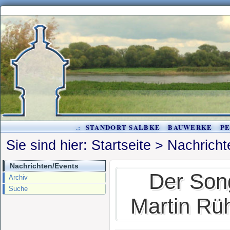
.:
STANDORT SALBKE
BAUWERKE
P
Sie sind hier:
Startseite
>
Nachricht
Nachrichten/Events
Der Song
Archiv
Suche
Martin R