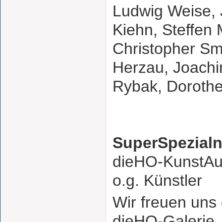
Ludwig Weise, J
Kiehn, Steffen 
Christopher Sm
Herzau, Joachi
Rybak, Dorothe
SuperSpezial
dieHO-KunstAuk
o.g. Künstler
Wir freuen uns 
dieHO-Galerie