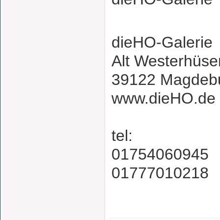
dieHO-Galerie
Alt Westerhü
39122 Magd
www.dieHO.d
tel:
0175406
01777010218