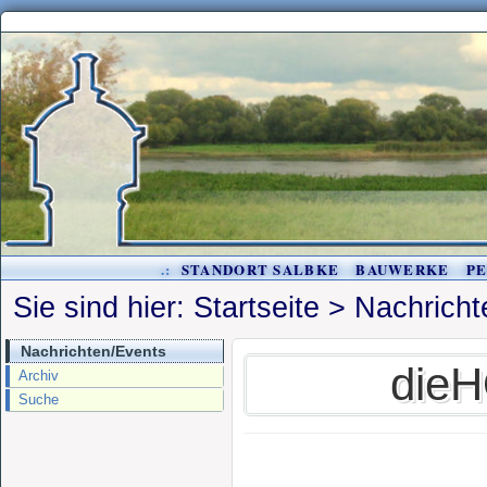
.:
STANDORT SALBKE
BAUWERKE
P
Sie sind hier:
Startseite
>
Nachricht
Nachrichten/Events
dieH
Archiv
Suche