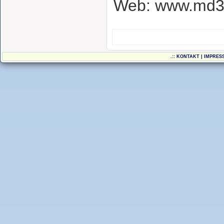
Web: www.md3
.::
KONTAKT
|
IMPRES