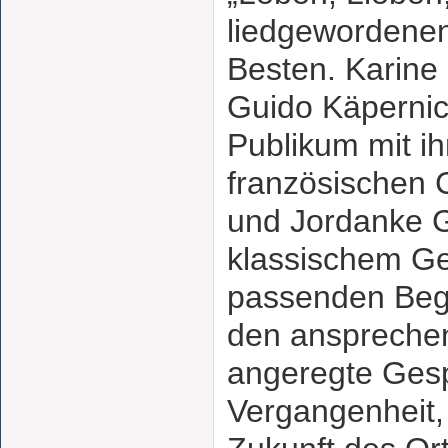
liedgewordene
Besten. Karin
Guido Käpernic
Publikum mit ih
französischen
und Jordanke G
klassischem G
passenden Begl
den anspreche
angeregte Ges
Vergangenheit