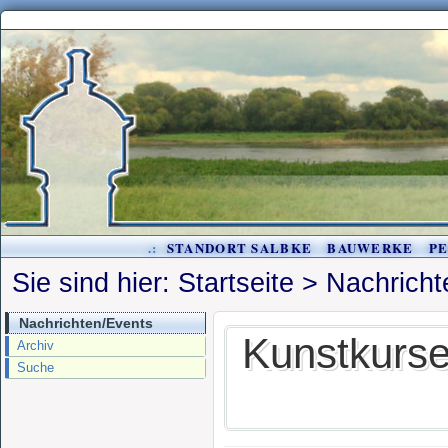
.:
STANDORT SALBKE
BAUWERKE
P
Sie sind hier:
Startseite
>
Nachricht
Nachrichten/Events
Kunstkurs
Archiv
Suche