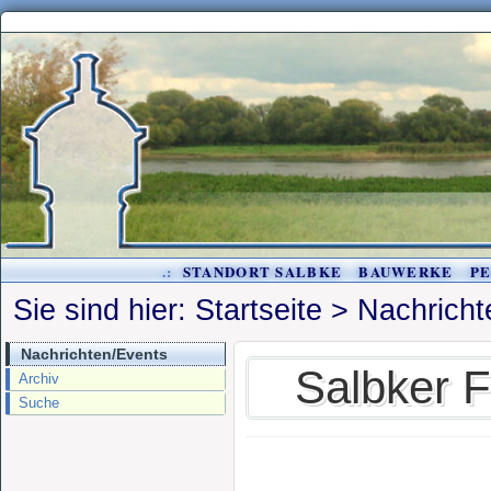
.:
STANDORT SALBKE
BAUWERKE
P
Sie sind hier:
Startseite
>
Nachricht
Nachrichten/Events
Salbker F
Archiv
Suche