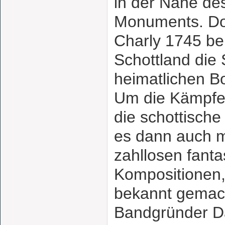
in der Nähe de
Monuments. Dor
Charly 1745 be
Schottland die 
heimatlichen B
Um die Kämpfe 
die schottisch
es dann auch m
zahllosen fanta
Kompositionen,
bekannt gemac
Bandgründer Dav