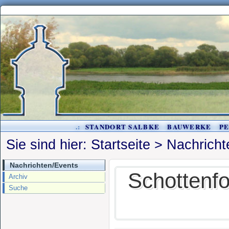
.:
STANDORT SALBKE
BAUWERKE
P
Sie sind hier:
Startseite
>
Nachricht
Nachrichten/Events
Schottenfol
Archiv
Suche