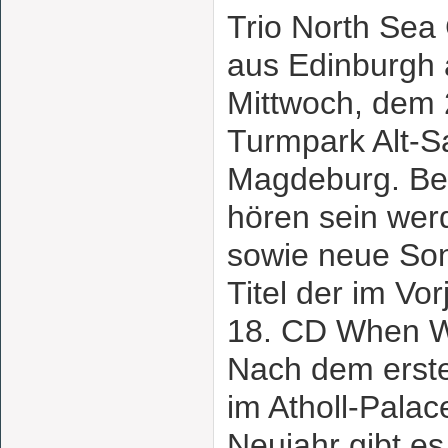
Trio North Sea
aus Edinburgh
Mittwoch, dem 2
Turmpark Alt-S
Magdeburg. Beg
hören sein wer
sowie neue Son
Titel der im Vor
18. CD When W
Nach dem erst
im Atholl-Palac
Neujahr gibt es