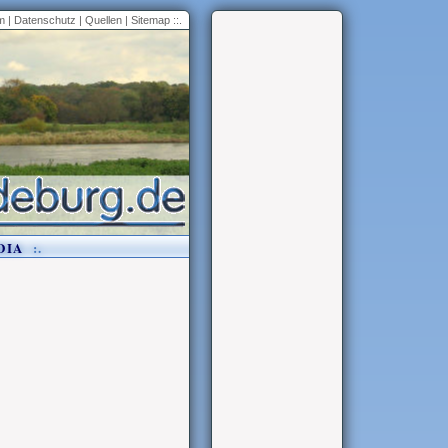
m
|
Datenschutz
|
Quellen
|
Sitemap
::.
DIA
:.