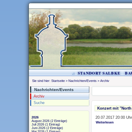
.:
STANDORT SALBKE
BA
Sie sind hier:
Startseite
>
Nachrichten/Events
>
Archiv
Nachrichten/Events
Archiv
Suche
Konzert mit "North
20.07.2017 20:00 Uhr
2026
August 2026
(2 Einträge)
Weiterlesen
Juli 2026
(1 Eintrag)
Juni 2026
(2 Einträge)
Mai 2026
(1 Eintrag)