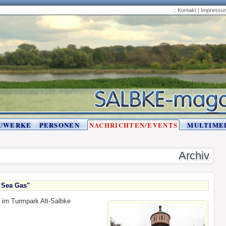
.::
Kontakt
|
Impressu
UWERKE
PERSONEN
NACHRICHTEN/EVENTS
MULTIME
Archiv
 Sea Gas"
 im Turmpark Alt-Salbke